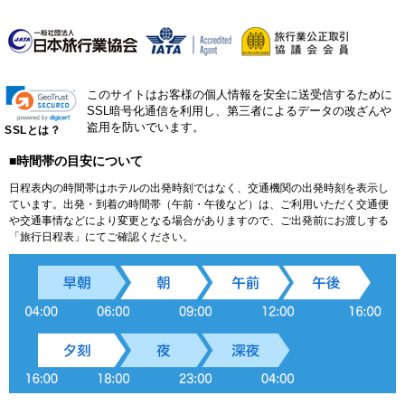
このサイトはお客様の個人情報を安全に送受信するために
SSL暗号化通信を利用し、第三者によるデータの改ざんや
盗用を防いでいます。
SSLとは？
■時間帯の目安について
日程表内の時間帯はホテルの出発時刻ではなく、交通機関の出発時刻を表示し
ています。出発・到着の時間帯（午前・午後など）は、ご利用いただく交通便
や交通事情などにより変更となる場合がありますので、ご出発前にお渡しする
「旅行日程表」にてご確認ください。