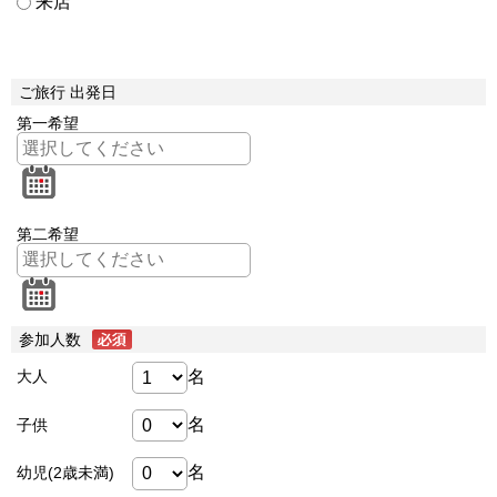
来店
ご旅行 出発日
第一希望
第二希望
参加人数
名
大人
名
子供
名
幼児(2歳未満)