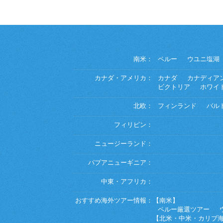
南米：
ペルー
ウユニ塩湖
カナダ・アメリカ：
カナダ
カナディア
ビクトリア
ホワイ
北欧：
フィンランド
バル
フィリピン：
ニュージーランド：
パプアニューギニア：
中東・アフリカ：
おすすめ海外ツアー情報：
【南米】
ペルー厳選ツアー
【北米・中米・カリブ