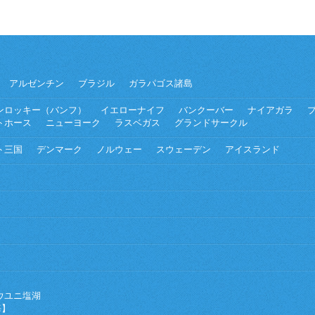
アルゼンチン
ブラジル
ガラパゴス諸島
ンロッキー（バンフ）
イエローナイフ
バンクーバー
ナイアガラ
トホース
ニューヨーク
ラスベガス
グランドサークル
ト三国
デンマーク
ノルウェー
スウェーデン
アイスランド
ウユニ塩湖
海】