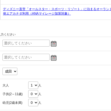
ディズニー直営「オールスター・スポーツ・リゾート」に泊まるオーラン
発エアカナダ利用（ANAマイレージ加算対象）
入力ください
大人
人
子供(2～11歳)
人
幼児(2歳未満)
人