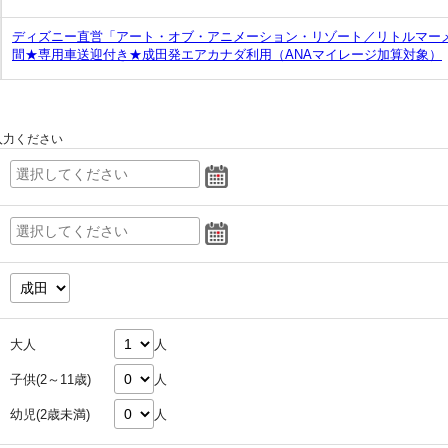
ディズニー直営「アート・オブ・アニメーション・リゾート／リトルマー
間★専用車送迎付き★成田発エアカナダ利用（ANAマイレージ加算対象）
入力ください
大人
人
子供(2～11歳)
人
幼児(2歳未満)
人