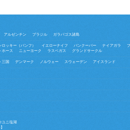
アルゼンチン
ブラジル
ガラパゴス諸島
ンロッキー（バンフ）
イエローナイフ
バンクーバー
ナイアガラ
トホース
ニューヨーク
ラスベガス
グランドサークル
ト三国
デンマーク
ノルウェー
スウェーデン
アイスランド
ウユニ塩湖
海】