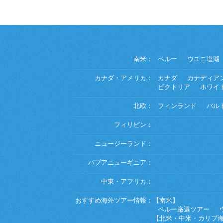
南米：
ペルー
ウユニ塩湖
カナダ・アメリカ：
カナダ
カナディア
ビクトリア
ホワイ
北欧：
フィンランド
バル
フィリピン：
ニュージーランド：
パプアニューギニア：
中東・アフリカ：
おすすめ海外ツアー情報：
【南米】
ペルー厳選ツアー
【北米・中米・カリブ