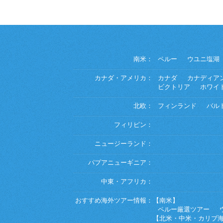
南米：
ペルー
ウユニ塩湖
カナダ・アメリカ：
カナダ
カナディア
ビクトリア
ホワイ
北欧：
フィンランド
バル
フィリピン：
ニュージーランド：
パプアニューギニア：
中東・アフリカ：
おすすめ海外ツアー情報：
【南米】
ペルー厳選ツアー
【北米・中米・カリブ