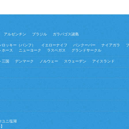
アルゼンチン
ブラジル
ガラパゴス諸島
ンロッキー（バンフ）
イエローナイフ
バンクーバー
ナイアガラ
トホース
ニューヨーク
ラスベガス
グランドサークル
ト三国
デンマーク
ノルウェー
スウェーデン
アイスランド
ウユニ塩湖
海】