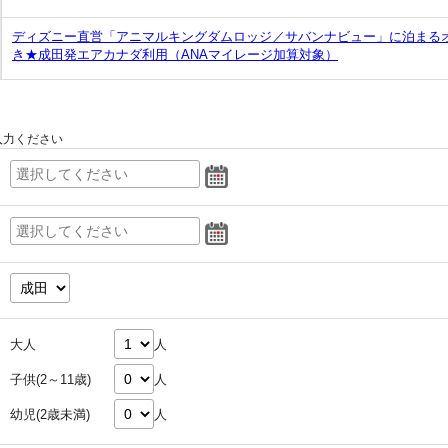
ディズニー直営「アニマルキングダムロッジ／サバンナビュー」に泊まる
き★成田発エアカナダ利用（ANAマイレージ加算対象）
入力ください
大人
人
子供(2～11歳)
人
幼児(2歳未満)
人