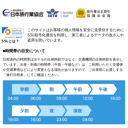
このサイトはお客様の個人情報を安全に送受信するために
SSL暗号化通信を利用し、第三者によるデータの改ざんや
盗用を防いでいます。
SSLとは？
■時間帯の目安について
日程表内の時間帯はホテルの出発時刻ではなく、交通機関の出発時刻を表示し
ています。出発・到着の時間帯（午前・午後など）は、ご利用いただく交通便
や交通事情などにより変更となる場合がありますので、ご出発前にお渡しする
「旅行日程表」にてご確認ください。