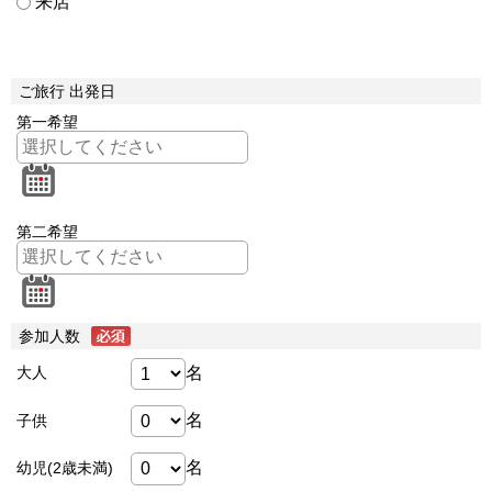
来店
ご旅行 出発日
第一希望
第二希望
参加人数
名
大人
名
子供
名
幼児(2歳未満)