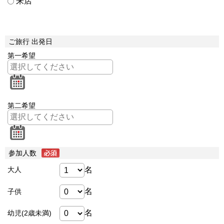
来店
ご旅行 出発日
第一希望
第二希望
参加人数
名
大人
名
子供
名
幼児(2歳未満)