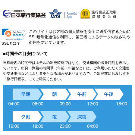
このサイトはお客様の個人情報を安全に送受信するために
SSL暗号化通信を利用し、第三者によるデータの改ざんや
盗用を防いでいます。
SSLとは？
■時間帯の目安について
日程表内の時間帯はホテルの出発時刻ではなく、交通機関の出発時刻を表示し
ています。出発・到着の時間帯（午前・午後など）は、ご利用いただく交通便
や交通事情などにより変更となる場合がありますので、ご出発前にお渡しする
「旅行日程表」にてご確認ください。