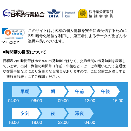
このサイトはお客様の個人情報を安全に送受信するために
SSL暗号化通信を利用し、第三者によるデータの改ざんや
盗用を防いでいます。
SSLとは？
■時間帯の目安について
日程表内の時間帯はホテルの出発時刻ではなく、交通機関の出発時刻を表示し
ています。出発・到着の時間帯（午前・午後など）は、ご利用いただく交通便
や交通事情などにより変更となる場合がありますので、ご出発前にお渡しする
「旅行日程表」にてご確認ください。