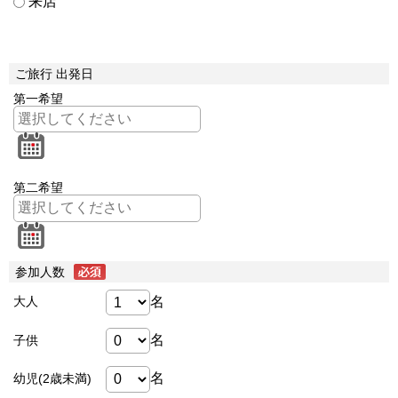
来店
ご旅行 出発日
第一希望
第二希望
参加人数
名
大人
名
子供
名
幼児(2歳未満)