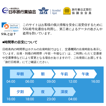
このサイトはお客様の個人情報を安全に送受信するために
SSL暗号化通信を利用し、第三者によるデータの改ざんや
盗用を防いでいます。
SSLとは？
■時間帯の目安について
日程表内の時間帯はホテルの出発時刻ではなく、交通機関の出発時刻を表示し
ています。出発・到着の時間帯（午前・午後など）は、ご利用いただく交通便
や交通事情などにより変更となる場合がありますので、ご出発前にお渡しする
「旅行日程表」にてご確認ください。