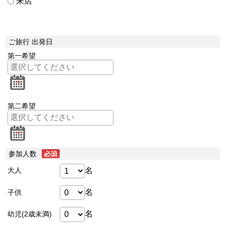
来店
ご旅行 出発日
第一希望
第二希望
参加人数
名
大人
名
子供
名
幼児(2歳未満)