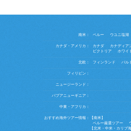
南米：
ペルー
ウユニ塩湖
カナダ・アメリカ：
カナダ
カナディア
ビクトリア
ホワイ
北欧：
フィンランド
バル
フィリピン：
ニュージーランド：
パプアニューギニア：
中東・アフリカ：
おすすめ海外ツアー情報：
【南米】
ペルー厳選ツアー
【北米・中米・カリブ