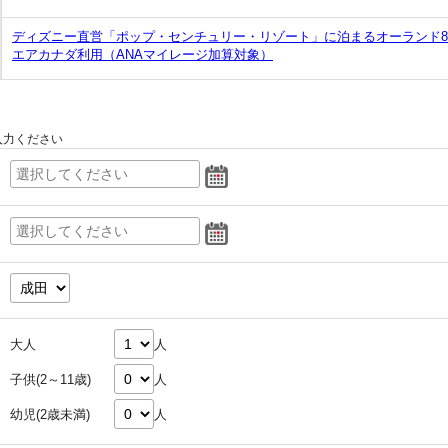
ディズニー直営「ポップ・センチュリー・リゾート」に泊まるオーランド
エアカナダ利用（ANAマイレージ加算対象）
入力ください
大人
人
子供(2～11歳)
人
幼児(2歳未満)
人