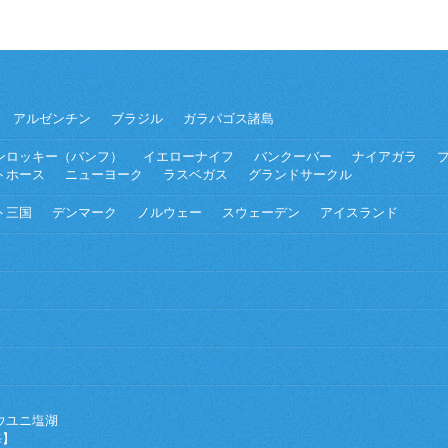
アルゼンチン
ブラジル
ガラパゴス諸島
ンロッキー（バンフ）
イエローナイフ
バンクーバー
ナイアガラ
トホース
ニューヨーク
ラスベガス
グランドサークル
ト三国
デンマーク
ノルウェー
スウェーデン
アイスランド
ウユニ塩湖
海】