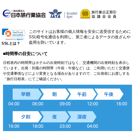
このサイトはお客様の個人情報を安全に送受信するために
SSL暗号化通信を利用し、第三者によるデータの改ざんや
盗用を防いでいます。
SSLとは？
■時間帯の目安について
日程表内の時間帯はホテルの出発時刻ではなく、交通機関の出発時刻を表示し
ています。出発・到着の時間帯（午前・午後など）は、ご利用いただく交通便
や交通事情などにより変更となる場合がありますので、ご出発前にお渡しする
「旅行日程表」にてご確認ください。