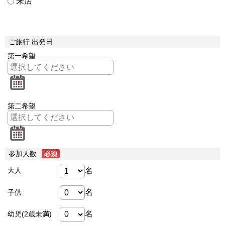
来店
ご旅行 出発日
第一希望
第二希望
参加人数
名
大人
名
子供
名
幼児(2歳未満)