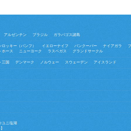
アルゼンチン
ブラジル
ガラパゴス諸島
ンロッキー（バンフ）
イエローナイフ
バンクーバー
ナイアガラ
トホース
ニューヨーク
ラスベガス
グランドサークル
ト三国
デンマーク
ノルウェー
スウェーデン
アイスランド
ウユニ塩湖
海】