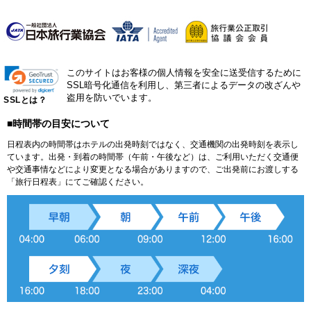
このサイトはお客様の個人情報を安全に送受信するために
SSL暗号化通信を利用し、第三者によるデータの改ざんや
盗用を防いでいます。
SSLとは？
■時間帯の目安について
日程表内の時間帯はホテルの出発時刻ではなく、交通機関の出発時刻を表示し
ています。出発・到着の時間帯（午前・午後など）は、ご利用いただく交通便
や交通事情などにより変更となる場合がありますので、ご出発前にお渡しする
「旅行日程表」にてご確認ください。