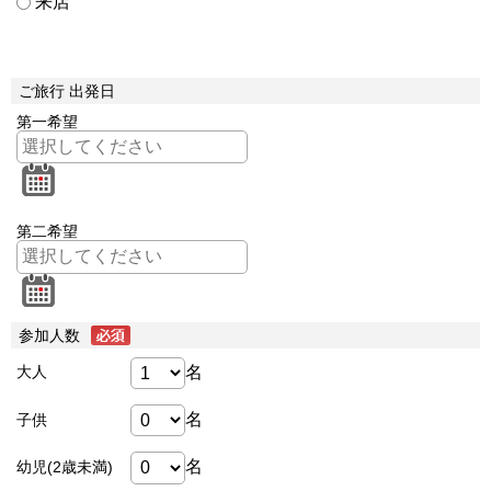
来店
ご旅行 出発日
第一希望
第二希望
参加人数
名
大人
名
子供
名
幼児(2歳未満)