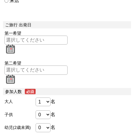
来店
ご旅行 出発日
第一希望
第二希望
参加人数
名
大人
名
子供
名
幼児(2歳未満)