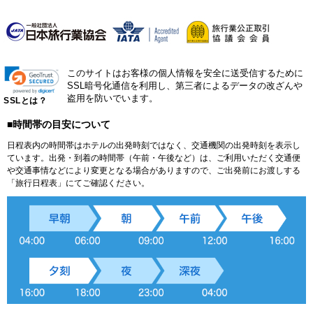
このサイトはお客様の個人情報を安全に送受信するために
SSL暗号化通信を利用し、第三者によるデータの改ざんや
盗用を防いでいます。
SSLとは？
■時間帯の目安について
日程表内の時間帯はホテルの出発時刻ではなく、交通機関の出発時刻を表示し
ています。出発・到着の時間帯（午前・午後など）は、ご利用いただく交通便
や交通事情などにより変更となる場合がありますので、ご出発前にお渡しする
「旅行日程表」にてご確認ください。