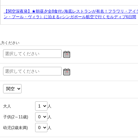
【関空深夜発】★朝昼夕全8食付♪海底レストランが有名！フラワリ・アイ
ン・プール・ヴィラ）に泊まる♪シンガポール航空で行くモルディブ6日間
入力ください
大人
人
子供(2～11歳)
人
幼児(2歳未満)
人