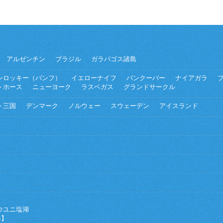
アルゼンチン
ブラジル
ガラパゴス諸島
ンロッキー（バンフ）
イエローナイフ
バンクーバー
ナイアガラ
トホース
ニューヨーク
ラスベガス
グランドサークル
ト三国
デンマーク
ノルウェー
スウェーデン
アイスランド
ウユニ塩湖
海】