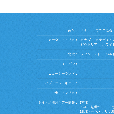
南米：
ペルー
ウユニ塩湖
カナダ・アメリカ：
カナダ
カナディア
ビクトリア
ホワイ
北欧：
フィンランド
バル
フィリピン：
ニュージーランド：
パプアニューギニア：
中東・アフリカ：
おすすめ海外ツアー情報：
【南米】
ペルー厳選ツアー
【北米・中米・カリブ