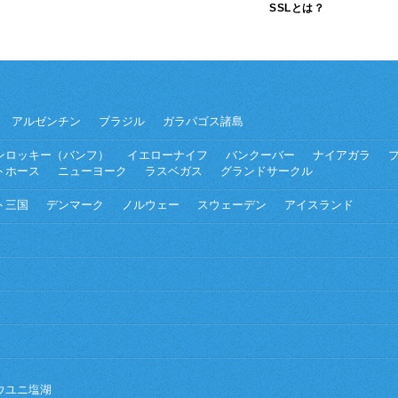
SSLとは？
アルゼンチン
ブラジル
ガラパゴス諸島
ンロッキー（バンフ）
イエローナイフ
バンクーバー
ナイアガラ
トホース
ニューヨーク
ラスベガス
グランドサークル
ト三国
デンマーク
ノルウェー
スウェーデン
アイスランド
ウユニ塩湖