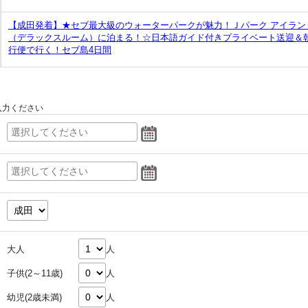
【成田発着】★セブ最大級のウォーターパークが魅力！Ｊパーク アイランド
（デラックスルーム）に泊まる！☆日本語ガイド付きプライベート送迎＆
行便で行く！セブ島4日間
入力ください
大人
人
子供(2～11歳)
人
幼児(2歳未満)
人