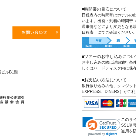
■時間帯の目安について
日程表内の時間帯はホテルの
います。出発・到着の時間帯
通事情などにより変更となる
日程表」にてご確認ください
■ツアーのお申し込みについ
お申し込みの際は詳細旅行条
しくはハードディスク内に保
新橋ビルB1階
■お支払い方法について
銀行振り込みの他、クレジットカー
EXPRESS、DINERS）が
このサ
SSL
盗用を