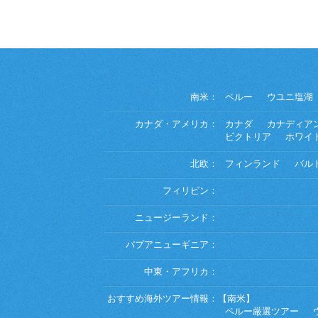
南米：
ペルー
ウユニ塩湖
カナダ・アメリカ：
カナダ
カナディア
ビクトリア
ホワイ
北欧：
フィンランド
バル
フィリピン：
ニュージーランド：
パプアニューギニア：
中東・アフリカ：
おすすめ海外ツアー情報：
【南米】
ペルー厳選ツアー