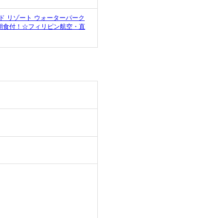
 リゾート ウォーターパーク
朝食付！☆フィリピン航空・直