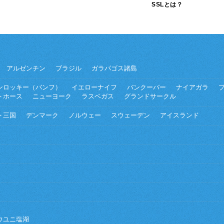
SSLとは？
アルゼンチン
ブラジル
ガラパゴス諸島
ンロッキー（バンフ）
イエローナイフ
バンクーバー
ナイアガラ
トホース
ニューヨーク
ラスベガス
グランドサークル
ト三国
デンマーク
ノルウェー
スウェーデン
アイスランド
ウユニ塩湖