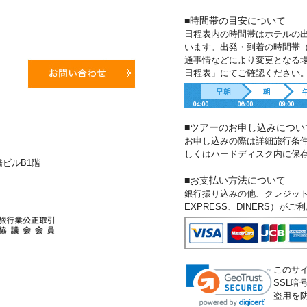
■時間帯の目安について
日程表内の時間帯はホテルの
います。出発・到着の時間帯
通事情などにより変更となる
日程表」にてご確認ください
■ツアーのお申し込みについ
お申し込みの際は詳細旅行条
しくはハードディスク内に保
新橋ビルB1階
■お支払い方法について
銀行振り込みの他、クレジットカー
EXPRESS、DINERS）が
このサ
SSL
盗用を