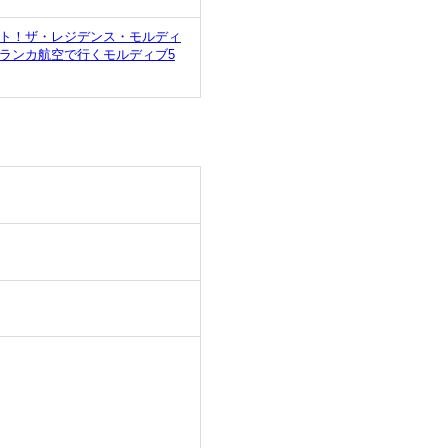
ート！ザ・レジデンス・モルディ
ランカ航空で行くモルディブ5