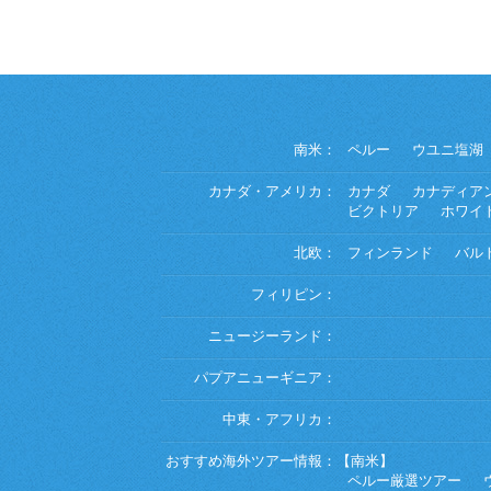
南米：
ペルー
ウユニ塩湖
カナダ・アメリカ：
カナダ
カナディア
ビクトリア
ホワイ
北欧：
フィンランド
バル
フィリピン：
ニュージーランド：
パプアニューギニア：
中東・アフリカ：
おすすめ海外ツアー情報：
【南米】
ペルー厳選ツアー