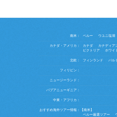
南米：
ペルー
ウユニ塩湖
カナダ・アメリカ：
カナダ
カナディア
ビクトリア
ホワイ
北欧：
フィンランド
バル
フィリピン：
ニュージーランド：
パプアニューギニア：
中東・アフリカ：
おすすめ海外ツアー情報：
【南米】
ペルー厳選ツアー