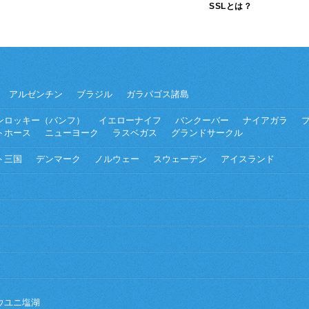
SSLとは？
アルゼンチン
ブラジル
ガラパゴス諸島
ンロッキー（バンフ）
イエローナイフ
バンクーバー
ナイアガラ
トホース
ニューヨーク
ラスベガス
グランドサークル
ト三国
デンマーク
ノルウェー
スウェーデン
アイスランド
ウユニ塩湖