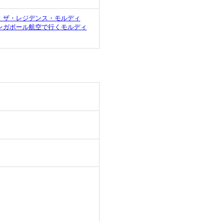
！ザ・レジデンス・モルディ
ンガポール航空で行くモルディ