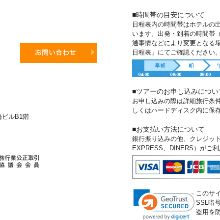
■時間帯の目安について
日程表内の時間帯はホテルの
います。出発・到着の時間帯
通事情などにより変更となる
日程表」にてご確認ください
■ツアーのお申し込みについ
お申し込みの際は詳細旅行条
しくはハードディスク内に保
新橋ビルB1階
■お支払い方法について
銀行振り込みの他、クレジットカー
EXPRESS、DINERS）が
このサ
SSL
盗用を