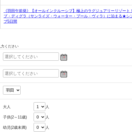
《羽田午前発》【オールインクルーシブ】極上のラグジュアリーリゾート
ブ・ディグラ（サンライズ・ウォーター・プール・ヴィラ）に泊まる★シ
ブ5日間
入力ください
大人
人
子供(2～11歳)
人
幼児(2歳未満)
人