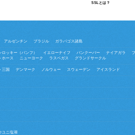
SSLとは？
アルゼンチン
ブラジル
ガラパゴス諸島
ンロッキー（バンフ）
イエローナイフ
バンクーバー
ナイアガラ
トホース
ニューヨーク
ラスベガス
グランドサークル
ト三国
デンマーク
ノルウェー
スウェーデン
アイスランド
ウユニ塩湖