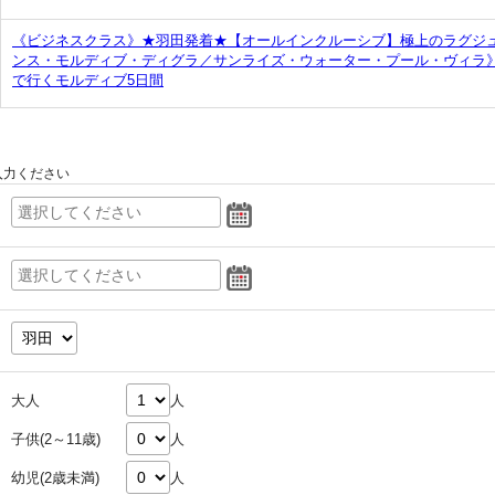
《ビジネスクラス》★羽田発着★【オールインクルーシブ】極上のラグジ
ンス・モルディブ・ディグラ／サンライズ・ウォーター・プール・ヴィラ
で行くモルディブ5日間
入力ください
大人
人
子供(2～11歳)
人
幼児(2歳未満)
人