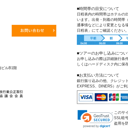
■時間帯の目安について
日程表内の時間帯はホテルの
います。出発・到着の時間帯
通事情などにより変更となる
日程表」にてご確認ください
■ツアーのお申し込みについ
お申し込みの際は詳細旅行条
しくはハードディスク内に保
新橋ビルB1階
■お支払い方法について
銀行振り込みの他、クレジットカー
EXPRESS、DINERS）が
このサ
SSL
盗用を