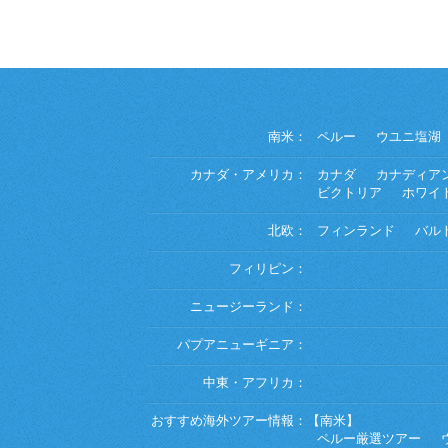
南米：
ペルー
ウユニ塩湖
カナダ・アメリカ：
カナダ
カナディア
ビクトリア
ホワイ
北欧：
フィンランド
バル
フィリピン：
ニュージーランド：
パプアニューギニア：
中東・アフリカ：
おすすめ海外ツアー情報：
【南米】
ペルー厳選ツアー