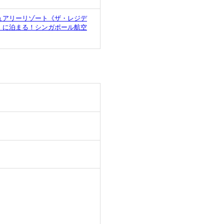
ュアリーリゾート《ザ・レジデ
》に泊まる！シンガポール航空