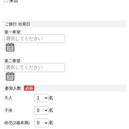
来店
ご旅行 出発日
第一希望
第二希望
参加人数
名
大人
名
子供
名
幼児(2歳未満)