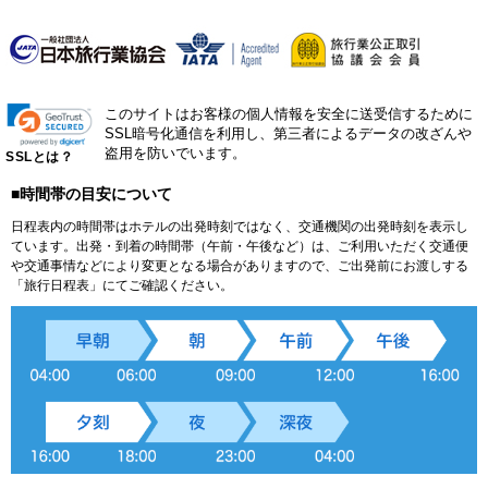
このサイトはお客様の個人情報を安全に送受信するために
SSL暗号化通信を利用し、第三者によるデータの改ざんや
盗用を防いでいます。
SSLとは？
■時間帯の目安について
日程表内の時間帯はホテルの出発時刻ではなく、交通機関の出発時刻を表示し
ています。出発・到着の時間帯（午前・午後など）は、ご利用いただく交通便
や交通事情などにより変更となる場合がありますので、ご出発前にお渡しする
「旅行日程表」にてご確認ください。