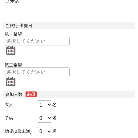
来店
ご旅行 出発日
第一希望
第二希望
参加人数
名
大人
名
子供
名
幼児(2歳未満)