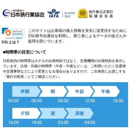
このサイトはお客様の個人情報を安全に送受信するために
SSL暗号化通信を利用し、第三者によるデータの改ざんや
盗用を防いでいます。
SSLとは？
■時間帯の目安について
日程表内の時間帯はホテルの出発時刻ではなく、交通機関の出発時刻を表示し
ています。出発・到着の時間帯（午前・午後など）は、ご利用いただく交通便
や交通事情などにより変更となる場合がありますので、ご出発前にお渡しする
「旅行日程表」にてご確認ください。