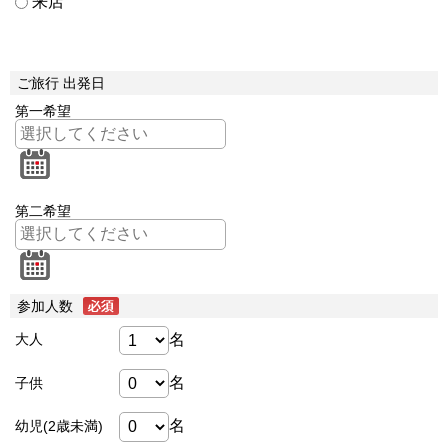
来店
ご旅行 出発日
第一希望
第二希望
参加人数
名
大人
名
子供
名
幼児(2歳未満)