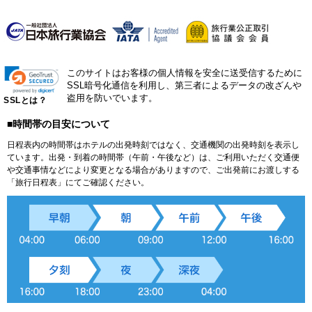
このサイトはお客様の個人情報を安全に送受信するために
SSL暗号化通信を利用し、第三者によるデータの改ざんや
盗用を防いでいます。
SSLとは？
■時間帯の目安について
日程表内の時間帯はホテルの出発時刻ではなく、交通機関の出発時刻を表示し
ています。出発・到着の時間帯（午前・午後など）は、ご利用いただく交通便
や交通事情などにより変更となる場合がありますので、ご出発前にお渡しする
「旅行日程表」にてご確認ください。