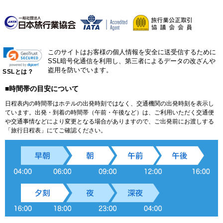
このサイトはお客様の個人情報を安全に送受信するために
SSL暗号化通信を利用し、第三者によるデータの改ざんや
盗用を防いでいます。
SSLとは？
■時間帯の目安について
日程表内の時間帯はホテルの出発時刻ではなく、交通機関の出発時刻を表示し
ています。出発・到着の時間帯（午前・午後など）は、ご利用いただく交通便
や交通事情などにより変更となる場合がありますので、ご出発前にお渡しする
「旅行日程表」にてご確認ください。