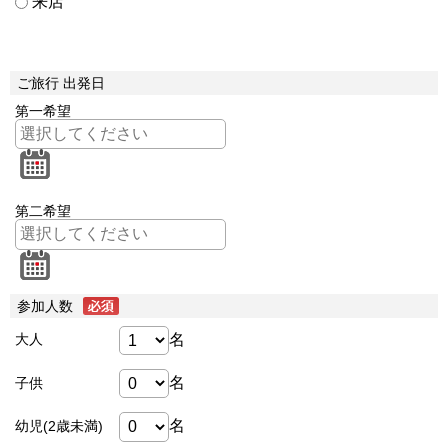
来店
ご旅行 出発日
第一希望
第二希望
参加人数
名
大人
名
子供
名
幼児(2歳未満)