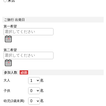
来店
ご旅行 出発日
第一希望
第二希望
参加人数
名
大人
名
子供
名
幼児(2歳未満)