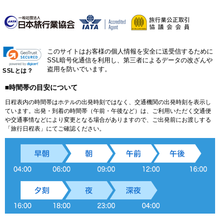
このサイトはお客様の個人情報を安全に送受信するために
SSL暗号化通信を利用し、第三者によるデータの改ざんや
盗用を防いでいます。
SSLとは？
■時間帯の目安について
日程表内の時間帯はホテルの出発時刻ではなく、交通機関の出発時刻を表示し
ています。出発・到着の時間帯（午前・午後など）は、ご利用いただく交通便
や交通事情などにより変更となる場合がありますので、ご出発前にお渡しする
「旅行日程表」にてご確認ください。