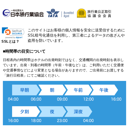
このサイトはお客様の個人情報を安全に送受信するために
SSL暗号化通信を利用し、第三者によるデータの改ざんや
盗用を防いでいます。
SSLとは？
■時間帯の目安について
日程表内の時間帯はホテルの出発時刻ではなく、交通機関の出発時刻を表示し
ています。出発・到着の時間帯（午前・午後など）は、ご利用いただく交通便
や交通事情などにより変更となる場合がありますので、ご出発前にお渡しする
「旅行日程表」にてご確認ください。