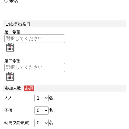
来店
ご旅行 出発日
第一希望
第二希望
参加人数
名
大人
名
子供
名
幼児(2歳未満)