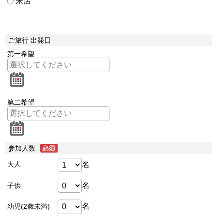
来店
ご旅行 出発日
第一希望
第二希望
参加人数
名
大人
名
子供
名
幼児(2歳未満)