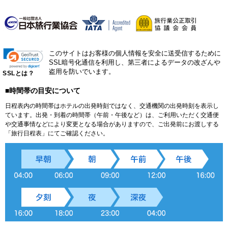
このサイトはお客様の個人情報を安全に送受信するために
SSL暗号化通信を利用し、第三者によるデータの改ざんや
盗用を防いでいます。
SSLとは？
■時間帯の目安について
日程表内の時間帯はホテルの出発時刻ではなく、交通機関の出発時刻を表示し
ています。出発・到着の時間帯（午前・午後など）は、ご利用いただく交通便
や交通事情などにより変更となる場合がありますので、ご出発前にお渡しする
「旅行日程表」にてご確認ください。