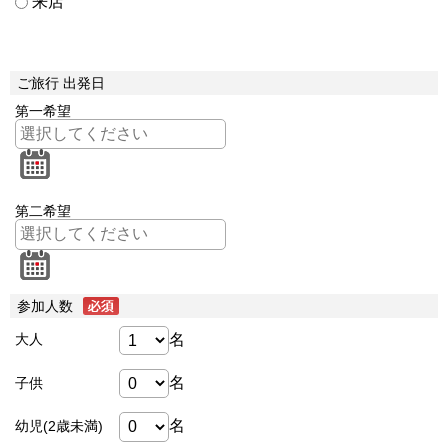
来店
ご旅行 出発日
第一希望
第二希望
参加人数
名
大人
名
子供
名
幼児(2歳未満)