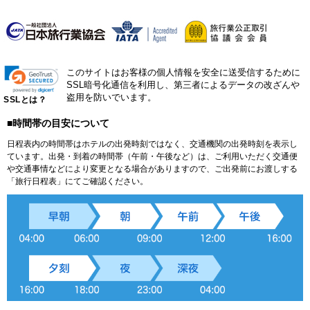
このサイトはお客様の個人情報を安全に送受信するために
SSL暗号化通信を利用し、第三者によるデータの改ざんや
盗用を防いでいます。
SSLとは？
■時間帯の目安について
日程表内の時間帯はホテルの出発時刻ではなく、交通機関の出発時刻を表示し
ています。出発・到着の時間帯（午前・午後など）は、ご利用いただく交通便
や交通事情などにより変更となる場合がありますので、ご出発前にお渡しする
「旅行日程表」にてご確認ください。