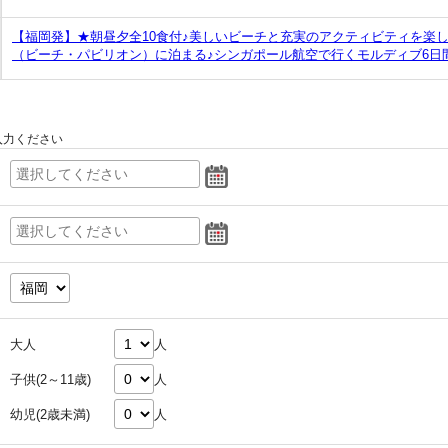
【福岡発】★朝昼夕全10食付♪美しいビーチと充実のアクティビティを楽
（ビーチ・パビリオン）に泊まる♪シンガポール航空で行くモルディブ6日
入力ください
大人
人
子供(2～11歳)
人
幼児(2歳未満)
人