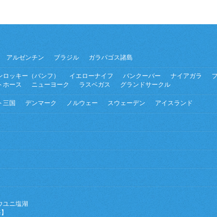
アルゼンチン
ブラジル
ガラパゴス諸島
ンロッキー（バンフ）
イエローナイフ
バンクーバー
ナイアガラ
トホース
ニューヨーク
ラスベガス
グランドサークル
ト三国
デンマーク
ノルウェー
スウェーデン
アイスランド
ウユニ塩湖
海】