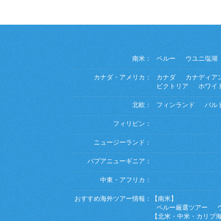
南米：
ペルー
ウユニ塩湖
カナダ・アメリカ：
カナダ
カナディア
ビクトリア
ホワイ
北欧：
フィンランド
バル
フィリピン：
ニュージーランド：
パプアニューギニア：
中東・アフリカ：
おすすめ海外ツアー情報：
【南米】
ペルー厳選ツアー
【北米・中米・カリブ