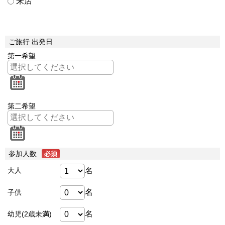
来店
ご旅行 出発日
第一希望
第二希望
参加人数
名
大人
名
子供
名
幼児(2歳未満)