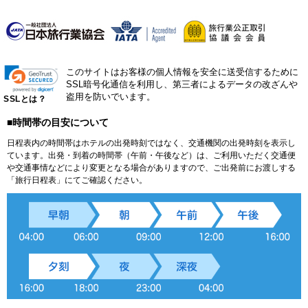
このサイトはお客様の個人情報を安全に送受信するために
SSL暗号化通信を利用し、第三者によるデータの改ざんや
盗用を防いでいます。
SSLとは？
■時間帯の目安について
日程表内の時間帯はホテルの出発時刻ではなく、交通機関の出発時刻を表示し
ています。出発・到着の時間帯（午前・午後など）は、ご利用いただく交通便
や交通事情などにより変更となる場合がありますので、ご出発前にお渡しする
「旅行日程表」にてご確認ください。