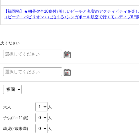
【福岡発】★朝昼夕全10食付♪美しいビーチと充実のアクティビティを楽
（ビーチ・パビリオン）に泊まる♪シンガポール航空で行くモルディブ6日
入力ください
大人
人
子供(2～11歳)
人
幼児(2歳未満)
人