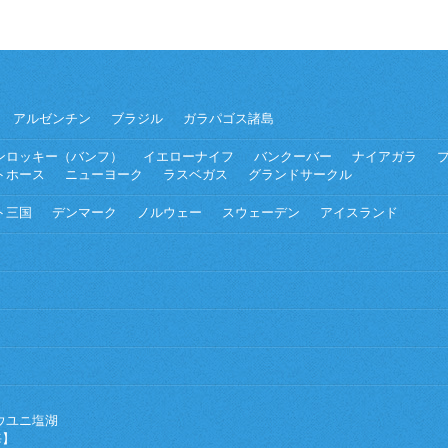
アルゼンチン
ブラジル
ガラパゴス諸島
ンロッキー（バンフ）
イエローナイフ
バンクーバー
ナイアガラ
トホース
ニューヨーク
ラスベガス
グランドサークル
ト三国
デンマーク
ノルウェー
スウェーデン
アイスランド
ウユニ塩湖
海】