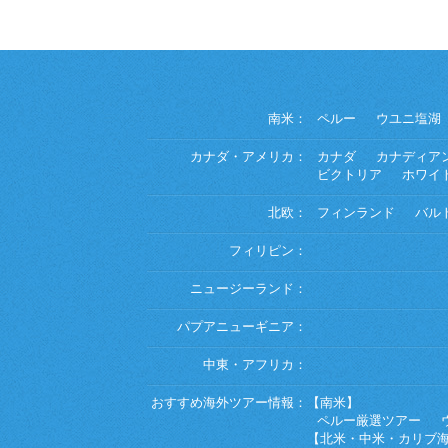
南米：
ペルー
ウユニ塩湖
カナダ・アメリカ：
カナダ
カナディア
ビクトリア
ホワイ
北欧：
フィンランド
バル
フィリピン：
ニュージーランド：
パプアニューギニア：
中東・アフリカ：
おすすめ海外ツアー情報：
【南米】
ペルー厳選ツアー
【北米・中米・カリブ