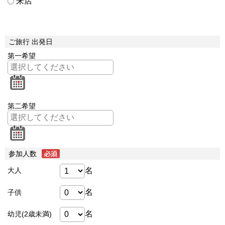
来店
ご旅行 出発日
第一希望
第二希望
参加人数
名
大人
名
子供
名
幼児(2歳未満)