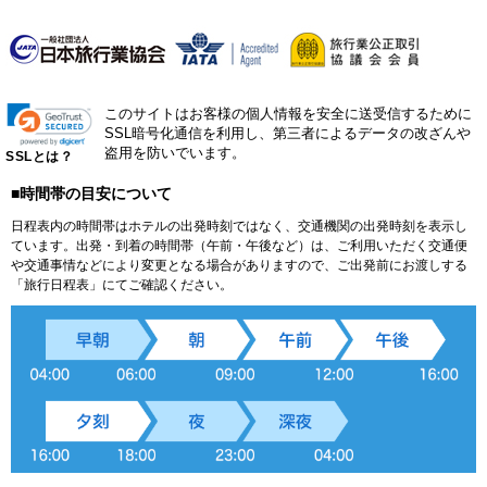
このサイトはお客様の個人情報を安全に送受信するために
SSL暗号化通信を利用し、第三者によるデータの改ざんや
盗用を防いでいます。
SSLとは？
■時間帯の目安について
日程表内の時間帯はホテルの出発時刻ではなく、交通機関の出発時刻を表示し
ています。出発・到着の時間帯（午前・午後など）は、ご利用いただく交通便
や交通事情などにより変更となる場合がありますので、ご出発前にお渡しする
「旅行日程表」にてご確認ください。