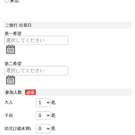
来店
ご旅行 出発日
第一希望
第二希望
参加人数
名
大人
名
子供
名
幼児(2歳未満)