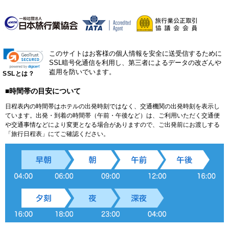
このサイトはお客様の個人情報を安全に送受信するために
SSL暗号化通信を利用し、第三者によるデータの改ざんや
盗用を防いでいます。
SSLとは？
■時間帯の目安について
日程表内の時間帯はホテルの出発時刻ではなく、交通機関の出発時刻を表示し
ています。出発・到着の時間帯（午前・午後など）は、ご利用いただく交通便
や交通事情などにより変更となる場合がありますので、ご出発前にお渡しする
「旅行日程表」にてご確認ください。