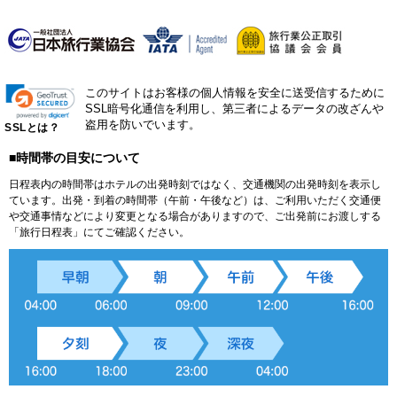
このサイトはお客様の個人情報を安全に送受信するために
SSL暗号化通信を利用し、第三者によるデータの改ざんや
盗用を防いでいます。
SSLとは？
■時間帯の目安について
日程表内の時間帯はホテルの出発時刻ではなく、交通機関の出発時刻を表示し
ています。出発・到着の時間帯（午前・午後など）は、ご利用いただく交通便
や交通事情などにより変更となる場合がありますので、ご出発前にお渡しする
「旅行日程表」にてご確認ください。