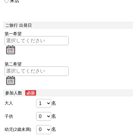
来店
ご旅行 出発日
第一希望
第二希望
参加人数
名
大人
名
子供
名
幼児(2歳未満)