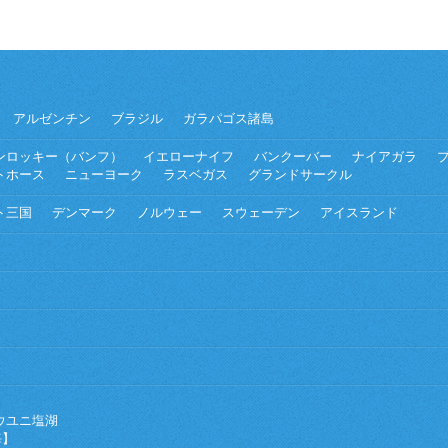
アルゼンチン
ブラジル
ガラパゴス諸島
ンロッキー（バンフ）
イエローナイフ
バンクーバー
ナイアガラ
トホース
ニューヨーク
ラスベガス
グランドサークル
ト三国
デンマーク
ノルウェー
スウェーデン
アイスランド
ウユニ塩湖
海】