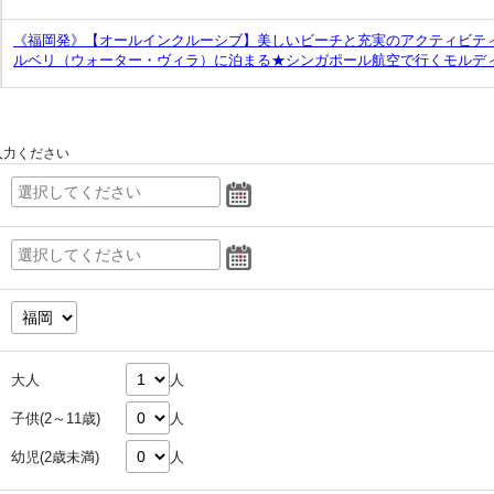
《福岡発》【オールインクルーシブ】美しいビーチと充実のアクティビテ
ルベリ（ウォーター・ヴィラ）に泊まる★シンガポール航空で行くモルデ
入力ください
大人
人
子供(2～11歳)
人
幼児(2歳未満)
人