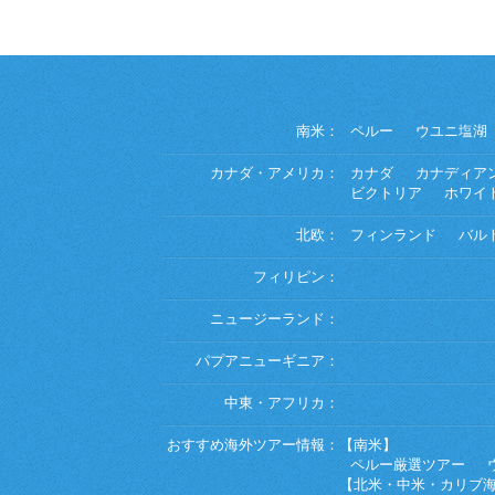
南米：
ペルー
ウユニ塩湖
カナダ・アメリカ：
カナダ
カナディア
ビクトリア
ホワイ
北欧：
フィンランド
バル
フィリピン：
ニュージーランド：
パプアニューギニア：
中東・アフリカ：
おすすめ海外ツアー情報：
【南米】
ペルー厳選ツアー
【北米・中米・カリブ