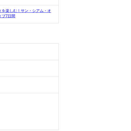
ィを楽しむ！サン・シアム・オ
ィブ7日間