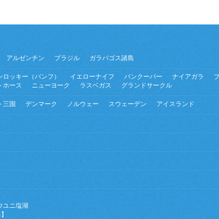
アルゼンチン
ブラジル
ガラパゴス諸島
ンロッキー（バンフ）
イエローナイフ
バンクーバー
ナイアガラ
トホース
ニューヨーク
ラスベガス
グランドサークル
ト三国
デンマーク
ノルウェー
スウェーデン
アイスランド
ウユニ塩湖
海】