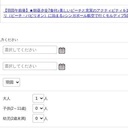
【羽田午前発】★朝昼夕全7食付♪美しいビーチと充実のアクティビティを
リ（ビーチ・パビリオン）に泊まる♪シンガポール航空で行くモルディブ5
入力ください
大人
人
子供(2～11歳)
人
幼児(2歳未満)
人