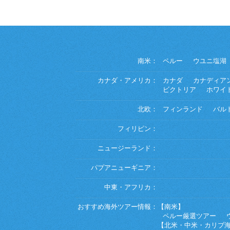
南米：
ペルー
ウユニ塩湖
カナダ・アメリカ：
カナダ
カナディア
ビクトリア
ホワイ
北欧：
フィンランド
バル
フィリピン：
ニュージーランド：
パプアニューギニア：
中東・アフリカ：
おすすめ海外ツアー情報：
【南米】
ペルー厳選ツアー
【北米・中米・カリブ