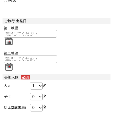
来店
ご旅行 出発日
第一希望
第二希望
参加人数
名
大人
名
子供
名
幼児(2歳未満)