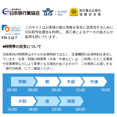
このサイトはお客様の個人情報を安全に送受信するために
SSL暗号化通信を利用し、第三者によるデータの改ざんや
盗用を防いでいます。
SSLとは？
■時間帯の目安について
日程表内の時間帯はホテルの出発時刻ではなく、交通機関の出発時刻を表示し
ています。出発・到着の時間帯（午前・午後など）は、ご利用いただく交通便
や交通事情などにより変更となる場合がありますので、ご出発前にお渡しする
「旅行日程表」にてご確認ください。