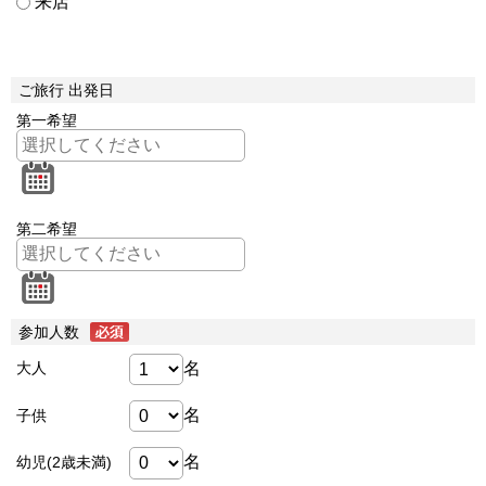
来店
ご旅行 出発日
第一希望
第二希望
参加人数
名
大人
名
子供
名
幼児(2歳未満)