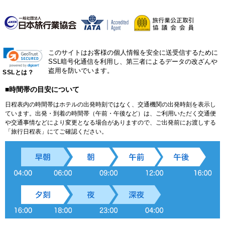
このサイトはお客様の個人情報を安全に送受信するために
SSL暗号化通信を利用し、第三者によるデータの改ざんや
盗用を防いでいます。
SSLとは？
■時間帯の目安について
日程表内の時間帯はホテルの出発時刻ではなく、交通機関の出発時刻を表示し
ています。出発・到着の時間帯（午前・午後など）は、ご利用いただく交通便
や交通事情などにより変更となる場合がありますので、ご出発前にお渡しする
「旅行日程表」にてご確認ください。