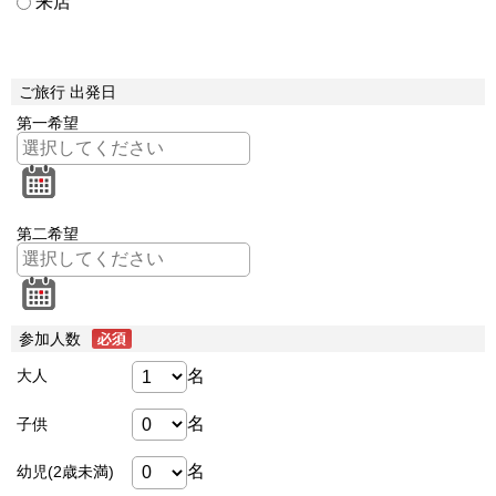
来店
ご旅行 出発日
第一希望
第二希望
参加人数
名
大人
名
子供
名
幼児(2歳未満)