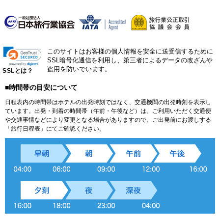
このサイトはお客様の個人情報を安全に送受信するために
SSL暗号化通信を利用し、第三者によるデータの改ざんや
盗用を防いでいます。
SSLとは？
■時間帯の目安について
日程表内の時間帯はホテルの出発時刻ではなく、交通機関の出発時刻を表示し
ています。出発・到着の時間帯（午前・午後など）は、ご利用いただく交通便
や交通事情などにより変更となる場合がありますので、ご出発前にお渡しする
「旅行日程表」にてご確認ください。