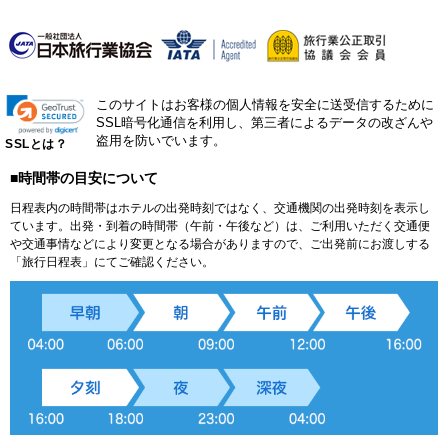
このサイトはお客様の個人情報を安全に送受信するために
SSL暗号化通信を利用し、第三者によるデータの改ざんや
盗用を防いでいます。
SSLとは？
■時間帯の目安について
日程表内の時間帯はホテルの出発時刻ではなく、交通機関の出発時刻を表示し
ています。出発・到着の時間帯（午前・午後など）は、ご利用いただく交通便
や交通事情などにより変更となる場合がありますので、ご出発前にお渡しする
「旅行日程表」にてご確認ください。