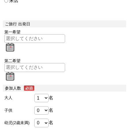
来店
ご旅行 出発日
第一希望
第二希望
参加人数
名
大人
名
子供
名
幼児(2歳未満)