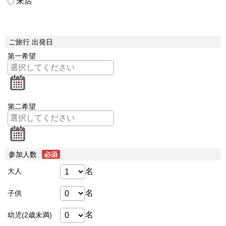
来店
ご旅行 出発日
第一希望
第二希望
参加人数
名
大人
名
子供
名
幼児(2歳未満)