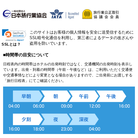
このサイトはお客様の個人情報を安全に送受信するために
SSL暗号化通信を利用し、第三者によるデータの改ざんや
盗用を防いでいます。
SSLとは？
■時間帯の目安について
日程表内の時間帯はホテルの出発時刻ではなく、交通機関の出発時刻を表示し
ています。出発・到着の時間帯（午前・午後など）は、ご利用いただく交通便
や交通事情などにより変更となる場合がありますので、ご出発前にお渡しする
「旅行日程表」にてご確認ください。