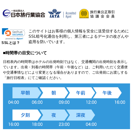
このサイトはお客様の個人情報を安全に送受信するために
SSL暗号化通信を利用し、第三者によるデータの改ざんや
盗用を防いでいます。
SSLとは？
■時間帯の目安について
日程表内の時間帯はホテルの出発時刻ではなく、交通機関の出発時刻を表示し
ています。出発・到着の時間帯（午前・午後など）は、ご利用いただく交通便
や交通事情などにより変更となる場合がありますので、ご出発前にお渡しする
「旅行日程表」にてご確認ください。