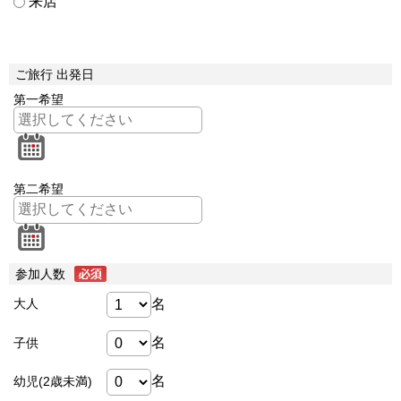
来店
ご旅行 出発日
第一希望
第二希望
参加人数
名
大人
名
子供
名
幼児(2歳未満)