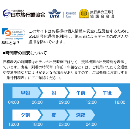
このサイトはお客様の個人情報を安全に送受信するために
SSL暗号化通信を利用し、第三者によるデータの改ざんや
盗用を防いでいます。
SSLとは？
■時間帯の目安について
日程表内の時間帯はホテルの出発時刻ではなく、交通機関の出発時刻を表示し
ています。出発・到着の時間帯（午前・午後など）は、ご利用いただく交通便
や交通事情などにより変更となる場合がありますので、ご出発前にお渡しする
「旅行日程表」にてご確認ください。