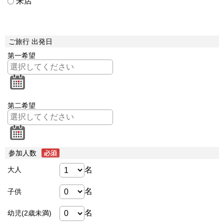
来店
ご旅行 出発日
第一希望
第二希望
参加人数
名
大人
名
子供
名
幼児(2歳未満)