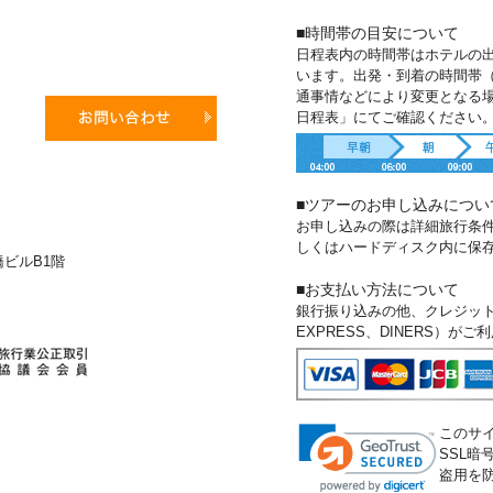
■時間帯の目安について
日程表内の時間帯はホテルの
います。出発・到着の時間帯
通事情などにより変更となる
日程表」にてご確認ください
■ツアーのお申し込みについ
お申し込みの際は詳細旅行条
しくはハードディスク内に保
新橋ビルB1階
■お支払い方法について
銀行振り込みの他、クレジットカー
EXPRESS、DINERS）が
このサ
SSL
盗用を