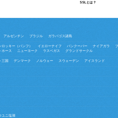
SSLとは？
アルゼンチン
ブラジル
ガラパゴス諸島
ンロッキー（バンフ）
イエローナイフ
バンクーバー
ナイアガラ
トホース
ニューヨーク
ラスベガス
グランドサークル
ト三国
デンマーク
ノルウェー
スウェーデン
アイスランド
ウユニ塩湖