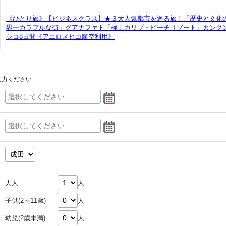
《ひとり旅》【ビジネスクラス】★３大人気都市を巡る旅！「歴史と文化
界一カラフルな街」グアナファト「極上カリブ・ビーチリゾート」カンク
シコ8日間《アエロメヒコ航空利用》
入力ください
大人
人
子供(2～11歳)
人
幼児(2歳未満)
人