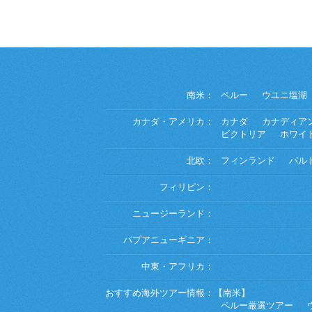
南米：
ペルー
ウユニ塩湖
カナダ・アメリカ：
カナダ
カナディア
ビクトリア
ホワイ
北欧：
フィンランド
バル
フィリピン：
ニュージーランド：
パプアニューギニア：
中東・アフリカ：
おすすめ海外ツアー情報：
【南米】
ペルー厳選ツアー