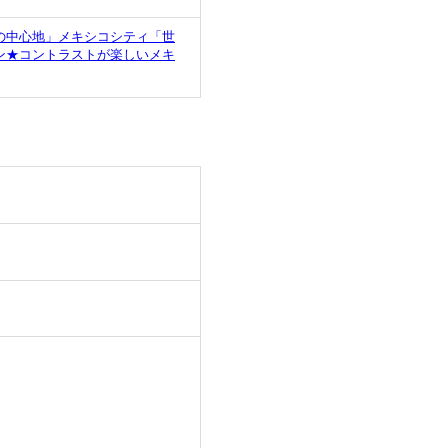
の中心地」メキシコシティ「世
ン★コントラストが楽しいメキ