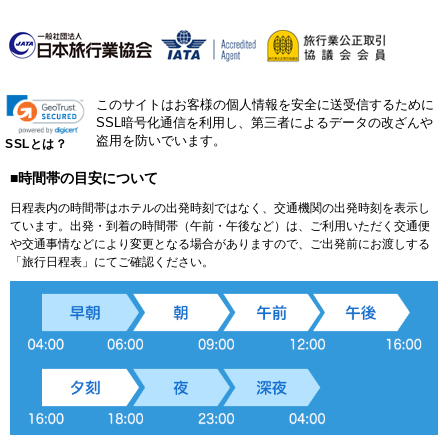
このサイトはお客様の個人情報を安全に送受信するために
SSL暗号化通信を利用し、第三者によるデータの改ざんや
盗用を防いでいます。
SSLとは？
■時間帯の目安について
日程表内の時間帯はホテルの出発時刻ではなく、交通機関の出発時刻を表示し
ています。出発・到着の時間帯（午前・午後など）は、ご利用いただく交通便
や交通事情などにより変更となる場合がありますので、ご出発前にお渡しする
「旅行日程表」にてご確認ください。