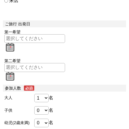
来店
ご旅行 出発日
第一希望
第二希望
参加人数
名
大人
名
子供
名
幼児(2歳未満)