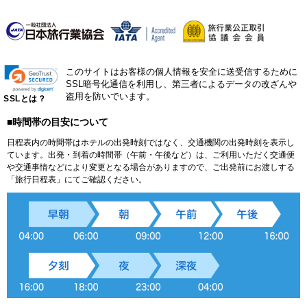
このサイトはお客様の個人情報を安全に送受信するために
SSL暗号化通信を利用し、第三者によるデータの改ざんや
盗用を防いでいます。
SSLとは？
■時間帯の目安について
日程表内の時間帯はホテルの出発時刻ではなく、交通機関の出発時刻を表示し
ています。出発・到着の時間帯（午前・午後など）は、ご利用いただく交通便
や交通事情などにより変更となる場合がありますので、ご出発前にお渡しする
「旅行日程表」にてご確認ください。