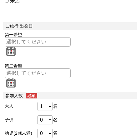
来店
ご旅行 出発日
第一希望
第二希望
参加人数
名
大人
名
子供
名
幼児(2歳未満)