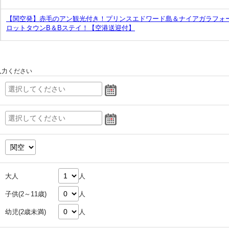
【関空発】赤毛のアン観光付き！プリンスエドワード島＆ナイアガラフォ
ロットタウンB＆Bステイ！【空港送迎付】
入力ください
大人
人
子供(2～11歳)
人
幼児(2歳未満)
人