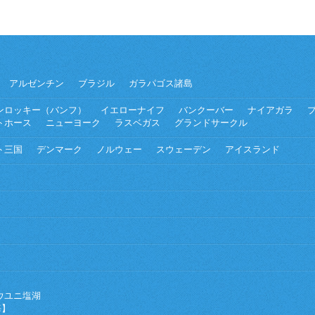
アルゼンチン
ブラジル
ガラパゴス諸島
ンロッキー（バンフ）
イエローナイフ
バンクーバー
ナイアガラ
トホース
ニューヨーク
ラスベガス
グランドサークル
ト三国
デンマーク
ノルウェー
スウェーデン
アイスランド
ウユニ塩湖
海】