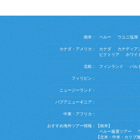
南米：
ペルー
ウユニ塩湖
カナダ・アメリカ：
カナダ
カナディア
ビクトリア
ホワイ
北欧：
フィンランド
バル
フィリピン：
ニュージーランド：
パプアニューギニア：
中東・アフリカ：
おすすめ海外ツアー情報：
【南米】
ペルー厳選ツアー
【北米・中米・カリブ