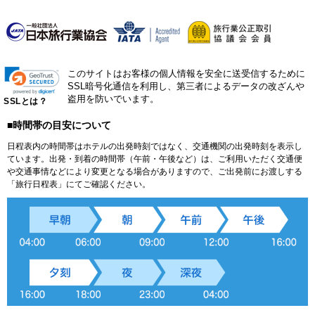
このサイトはお客様の個人情報を安全に送受信するために
SSL暗号化通信を利用し、第三者によるデータの改ざんや
盗用を防いでいます。
SSLとは？
■時間帯の目安について
日程表内の時間帯はホテルの出発時刻ではなく、交通機関の出発時刻を表示し
ています。出発・到着の時間帯（午前・午後など）は、ご利用いただく交通便
や交通事情などにより変更となる場合がありますので、ご出発前にお渡しする
「旅行日程表」にてご確認ください。