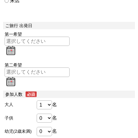
来店
ご旅行 出発日
第一希望
第二希望
参加人数
名
大人
名
子供
名
幼児(2歳未満)