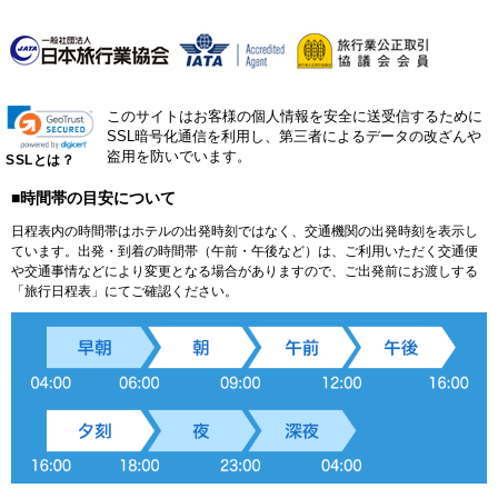
このサイトはお客様の個人情報を安全に送受信するために
SSL暗号化通信を利用し、第三者によるデータの改ざんや
盗用を防いでいます。
SSLとは？
■時間帯の目安について
日程表内の時間帯はホテルの出発時刻ではなく、交通機関の出発時刻を表示し
ています。出発・到着の時間帯（午前・午後など）は、ご利用いただく交通便
や交通事情などにより変更となる場合がありますので、ご出発前にお渡しする
「旅行日程表」にてご確認ください。