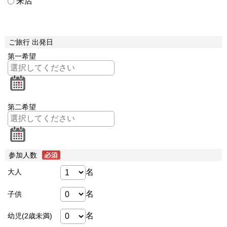
来店
ご旅行 出発日
第一希望
第二希望
参加人数
名
大人
名
子供
名
幼児(2歳未満)