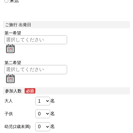
来店
ご旅行 出発日
第一希望
第二希望
参加人数
名
大人
名
子供
名
幼児(2歳未満)