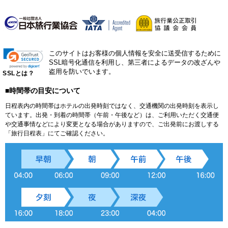
このサイトはお客様の個人情報を安全に送受信するために
SSL暗号化通信を利用し、第三者によるデータの改ざんや
盗用を防いでいます。
SSLとは？
■時間帯の目安について
日程表内の時間帯はホテルの出発時刻ではなく、交通機関の出発時刻を表示し
ています。出発・到着の時間帯（午前・午後など）は、ご利用いただく交通便
や交通事情などにより変更となる場合がありますので、ご出発前にお渡しする
「旅行日程表」にてご確認ください。