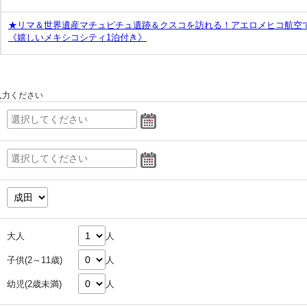
★リマ＆世界遺産マチュピチュ遺跡＆クスコを訪れる！アエロメヒコ航空で
《嬉しいメキシコシティ1泊付き》
入力ください
大人
人
子供(2～11歳)
人
幼児(2歳未満)
人