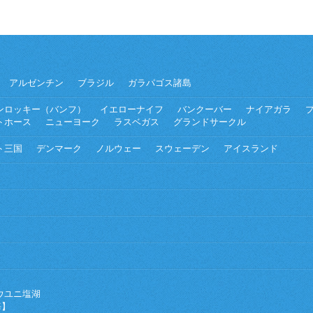
アルゼンチン
ブラジル
ガラパゴス諸島
ンロッキー（バンフ）
イエローナイフ
バンクーバー
ナイアガラ
トホース
ニューヨーク
ラスベガス
グランドサークル
ト三国
デンマーク
ノルウェー
スウェーデン
アイスランド
ウユニ塩湖
海】