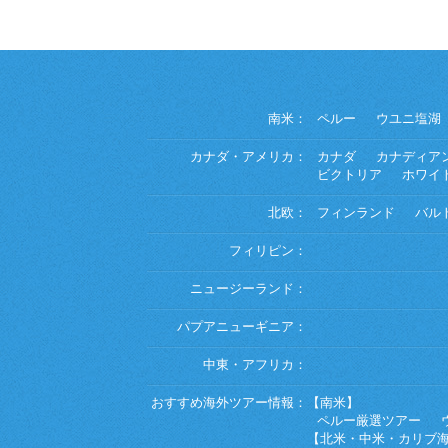
南米：
ペルー
ウユニ塩湖
カナダ・アメリカ：
カナダ
カナディア
ビクトリア
ホワイ
北欧：
フィンランド
バル
フィリピン：
ニュージーランド：
パプアニューギニア：
中東・アフリカ：
おすすめ海外ツアー情報：
【南米】
ペルー厳選ツアー
【北米・中米・カリブ