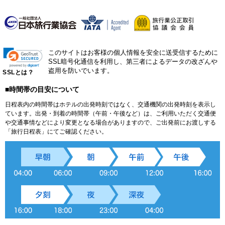
このサイトはお客様の個人情報を安全に送受信するために
SSL暗号化通信を利用し、第三者によるデータの改ざんや
盗用を防いでいます。
SSLとは？
■時間帯の目安について
日程表内の時間帯はホテルの出発時刻ではなく、交通機関の出発時刻を表示し
ています。出発・到着の時間帯（午前・午後など）は、ご利用いただく交通便
や交通事情などにより変更となる場合がありますので、ご出発前にお渡しする
「旅行日程表」にてご確認ください。