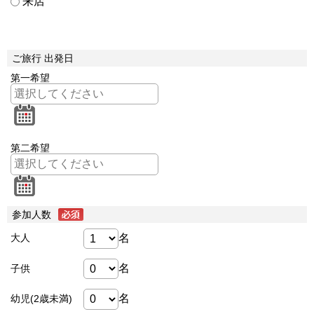
来店
ご旅行 出発日
第一希望
第二希望
参加人数
名
大人
名
子供
名
幼児(2歳未満)